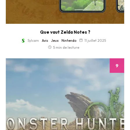
Que vaut Zelda Notes ?
Sylcam
Avis
Jeux
Nintendo
11 juillet 2025
5 min de lecture
9