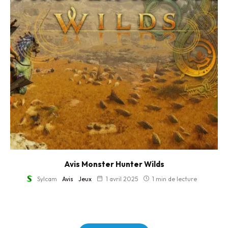
Avis Monster Hunter Wilds
Sylcam
Avis
Jeux
1 avril 2025
1 min de lecture