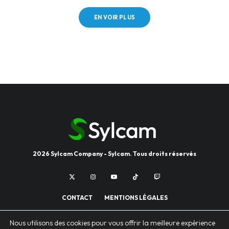
EN VOIR PLUS
2026 Sylcam Company - Sylcam. Tous droits réservés
CONTACT
MENTIONS LÉGALES
POLITIQUE DE CONFIDENTIALITÉ
Nous utilisons des cookies pour vous offrir la meilleure expérience