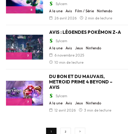
Sylcam
8
A la une
Avis
Film / Série
Nintendo
26 avril 2026
2 min de lecture
AVIS : LÉGENDES POKÉMON Z-A
Sylcam
A la une
Avis
Jeux
Nintendo
6 novembre 2025
7
10 min de lecture
DU BON ET DU MAUVAIS,
METROID PRIME 4 BEYOND –
AVIS
Sylcam
7
A la une
Avis
Jeux
Nintendo
12 avril 2026
3 min de lecture
1
2