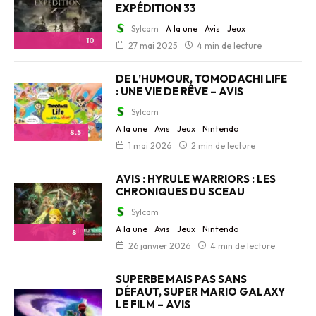
EXPÉDITION 33
Sylcam
A la une
Avis
Jeux
10
27 mai 2025
4 min de lecture
DE L’HUMOUR, TOMODACHI LIFE
: UNE VIE DE RÊVE – AVIS
Sylcam
A la une
Avis
Jeux
Nintendo
8.5
1 mai 2026
2 min de lecture
AVIS : HYRULE WARRIORS : LES
CHRONIQUES DU SCEAU
Sylcam
A la une
Avis
Jeux
Nintendo
8
26 janvier 2026
4 min de lecture
SUPERBE MAIS PAS SANS
DÉFAUT, SUPER MARIO GALAXY
LE FILM – AVIS