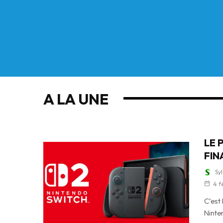
A LA UNE
LE 
FIN
Sy
4 f
C’est 
Ninte