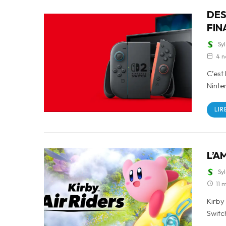
DES
FIN
Sy
4 n
C’est 
Ninte
LIR
L’A
Sy
11 m
Kirby 
Switc