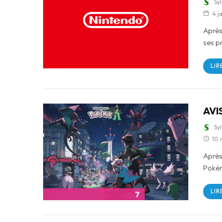
Sy
4 j
Après
ses p
LIR
AVI
Sy
10 
Après
Pokém
LIR
7