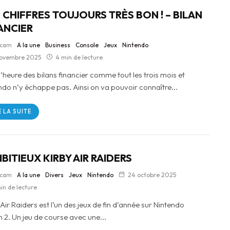
 CHIFFRES TOUJOURS TRÈS BON ! – BILAN
ANCIER
lcam
A la une
Business
Console
Jeux
Nintendo
ovembre 2025
4 min de lecture
l’heure des bilans financier comme tout les trois mois et
ndo n’y échappe pas. Ainsi on va pouvoir connaître...
E LA SUITE
MBITIEUX KIRBY AIR RAIDERS
lcam
A la une
Divers
Jeux
Nintendo
24 octobre 2025
in de lecture
Air Raiders est l’un des jeux de fin d’année sur Nintendo
h 2. Un jeu de course avec une...