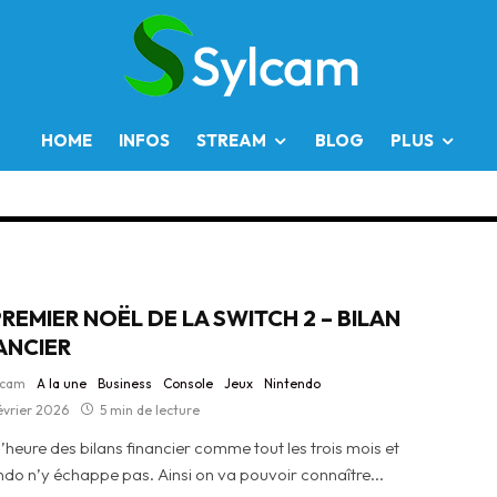
HOME
INFOS
STREAM
BLOG
PLUS
PREMIER NOËL DE LA SWITCH 2 – BILAN
ANCIER
lcam
A la une
Business
Console
Jeux
Nintendo
évrier 2026
5 min de lecture
l’heure des bilans financier comme tout les trois mois et
ndo n’y échappe pas. Ainsi on va pouvoir connaître...