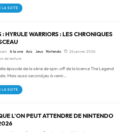
E LA SUITE
S : HYRULE WARRIORS : LES CHRONIQUES
SCEAU
lcam
A la une
Avis
Jeux
Nintendo
26 janvier 2026
in de lecture
lle épisode de la série de spin-off de la licence The Legend
da. Mais aussi second jeu à venir...
E LA SUITE
QUE L’ON PEUT ATTENDRE DE NINTENDO
2026