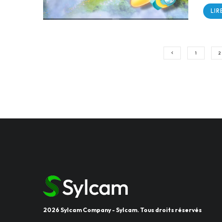
LIR
1
2
2026 Sylcam Company - Sylcam. Tous droits réservés