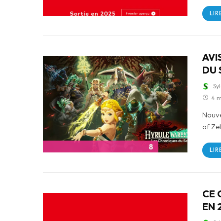
LIR
AVI
DU 
Sy
4 m
Nouve
of Zel
8
LIR
CE 
EN 