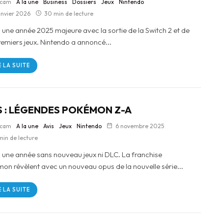
lcam
A la une
Business
Dossiers
Jeux
Nintendo
anvier 2026
30 min de lecture
 une année 2025 majeure avec la sortie de la Switch 2 et de
remiers jeux. Nintendo a annoncé...
E LA SUITE
S : LÉGENDES POKÉMON Z-A
lcam
A la une
Avis
Jeux
Nintendo
6 novembre 2025
min de lecture
 une année sans nouveau jeux ni DLC. La franchise
on révèlent avec un nouveau opus de la nouvelle série...
E LA SUITE