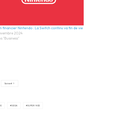
an financier Nintendo : La Switch continu va fin de vie
ovembre 2024
s "Business"
Suivant
NE
SEGA
SUPER NES