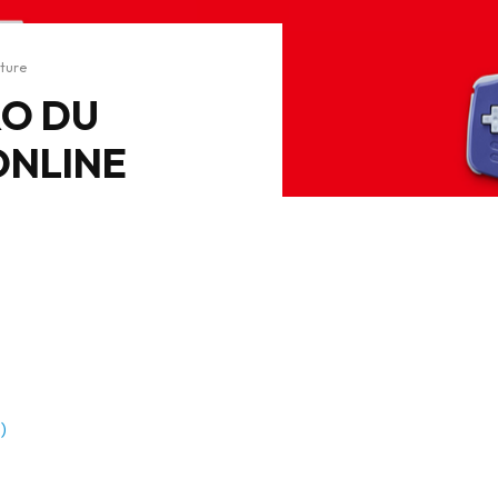
cture
RO DU
ONLINE
)