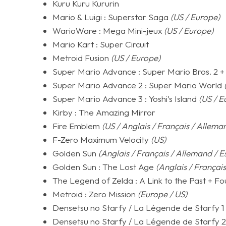
Kuru Kuru Kururin
Mario & Luigi : Superstar Saga
(US / Europe)
WarioWare : Mega Mini-jeux
(US / Europe)
Mario Kart : Super Circuit
Metroid Fusion
(US / Europe)
Super Mario Advance : Super Mario Bros. 2 +
Super Mario Advance 2 : Super Mario World
Super Mario Advance 3 : Yoshi’s Island
(US / E
Kirby : The Amazing Mirror
Fire Emblem
(US / Anglais / Français / Alleman
F-Zero Maximum Velocity
(US)
Golden Sun
(Anglais / Français / Allemand / Es
Golden Sun : The Lost Age
(Anglais / Français
The Legend of Zelda : A Link to the Past + F
Metroid : Zero Mission
(Europe / US)
Densetsu no Starfy / La Légende de Starfy 1
Densetsu no Starfy / La Légende de Starfy 2