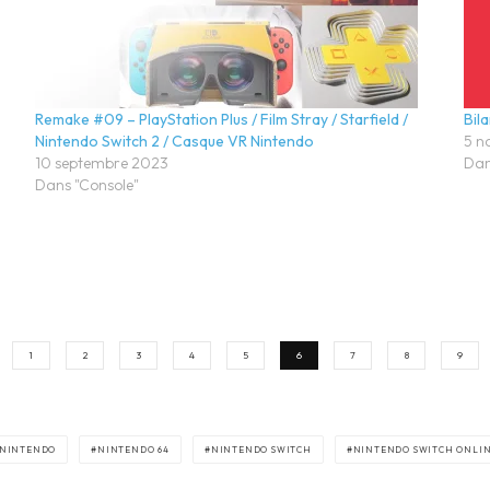
Remake #09 – PlayStation Plus / Film Stray / Starfield /
Bil
Nintendo Switch 2 / Casque VR Nintendo
5 n
10 septembre 2023
Dan
Dans "Console"
1
2
3
4
5
6
7
8
9
NINTENDO
NINTENDO 64
NINTENDO SWITCH
NINTENDO SWITCH ONLI