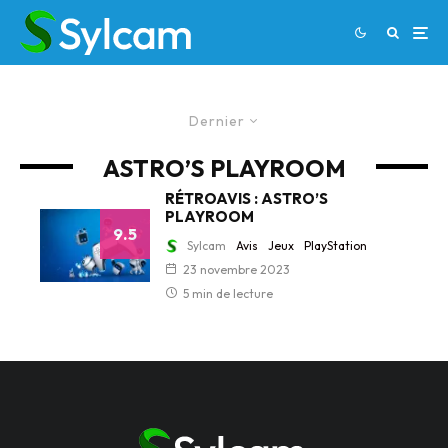
Dernier
ASTRO’S PLAYROOM
RÉTROAVIS : ASTRO’S
PLAYROOM
9.5
Sylcam
Avis
Jeux
PlayStation
23 novembre 2023
5 min de lecture