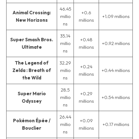
46.45
Animal Crossing:
+0.6
millio
+1.09 millions
New Horizons
millions
ns
35.14
Super Smash Bros.
+0.48
millio
+0.92 millions
Ultimate
millions
ns
The Legend of
32.29
+0.24
Zelda : Breath of
millio
+0.44 millions
millions
the Wild
ns
28.5
Super Mario
+0.29
millio
+0.54 millions
Odyssey
millions
ns
26.44
Pokémon Épée /
+0.09
millio
+0.17 millions
Bouclier
millions
ns