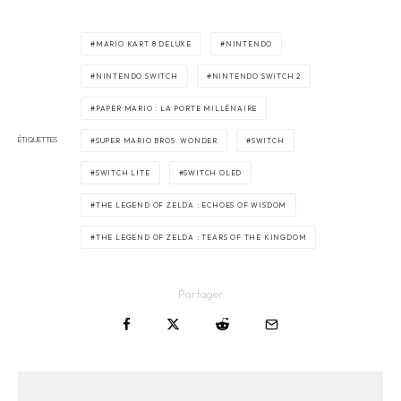
MARIO KART 8 DELUXE
NINTENDO
NINTENDO SWITCH
NINTENDO SWITCH 2
PAPER MARIO : LA PORTE MILLÉNAIRE
ÉTIQUETTES
SUPER MARIO BROS. WONDER
SWITCH
SWITCH LITE
SWITCH OLED
THE LEGEND OF ZELDA : ECHOES OF WISDOM
THE LEGEND OF ZELDA : TEARS OF THE KINGDOM
Partager