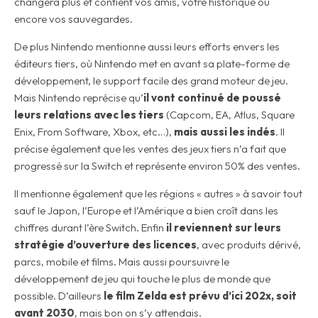
changera plus et contient vos amis, votre historique ou
encore vos sauvegardes.
De plus Nintendo mentionne aussi leurs efforts envers les
éditeurs tiers, où Nintendo met en avant sa plate-forme de
développement, le support facile des grand moteur de jeu.
Mais Nintendo reprécise qu’
il vont continué de poussé
leurs relations avec les tiers
(Capcom, EA, Atlus, Square
Enix, From Software, Xbox, etc…),
mais aussi les indés
. Il
précise également que les ventes des jeux tiers n’a fait que
progressé sur la Switch et représente environ 50% des ventes.
Il mentionne également que les régions « autres » à savoir tout
sauf le Japon, l’Europe et l’Amérique a bien croît dans les
chiffres durant l’ère Switch. Enfin
il reviennent sur leurs
stratégie d’ouverture des licences
, avec produits dérivé,
parcs, mobile et films. Mais aussi poursuivre le
développement de jeu qui touche le plus de monde que
possible. D’ailleurs
le film Zelda est prévu d’ici 202x, soit
avant 2030
, mais bon on s’y attendais.