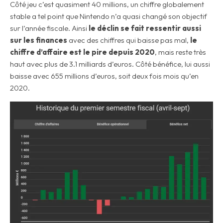
Côté jeu c’est quasiment 40 millions, un chiffre globalement
stable a tel point que Nintendo n’a quasi changé son objectif
sur l’année fiscale. Ainsi
le déclin se fait ressentir aussi
sur les finances
avec des chiffres qui baisse pas mal,
le
chiffre d’affaire est le pire depuis 2020
, mais reste très
haut avec plus de 3.1 milliards d’euros. Côté bénéfice, lui aussi
baisse avec 655 millions d’euros, soit deux fois mois qu’en
2020.