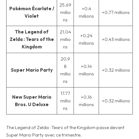
25.69
Pokémon Écarlate /
+0.4
millio
+0.77 millions
Violet
millions
ns
The Legend of
21.04
+0.24
Zelda : Tears of the
millio
+0.43 millions
millions
Kingdom
ns
20.9
8
+0.14
Super Mario Party
+0.32 millions
millio
millions
ns
17.77
New Super Mario
+0.16
millio
+0.32 millions
Bros. U Deluxe
millions
ns
The Legend of Zelda : Tears of the Kingdom passe devant
Super Mario Party avec ce trimestre.