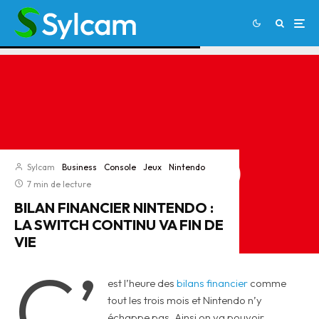
Sylcam
Business
Console
Jeux
Nintendo
7 min de lecture
BILAN FINANCIER NINTENDO :
LA SWITCH CONTINU VA FIN DE
VIE
C’
est l’heure des
bilans financier
comme
tout les trois mois et Nintendo n’y
échappe pas. Ainsi on va pouvoir