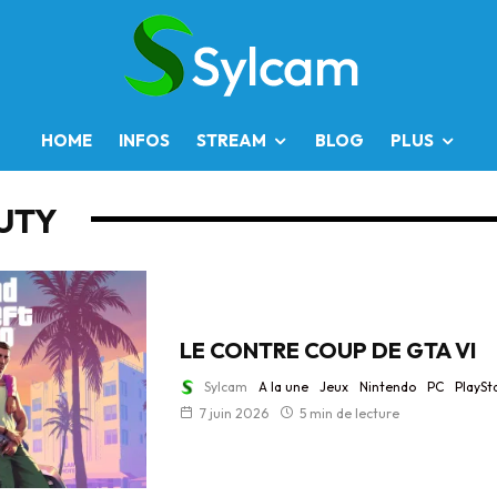
HOME
INFOS
STREAM
BLOG
PLUS
UTY
LE CONTRE COUP DE GTA VI
Sylcam
A la une
Jeux
Nintendo
PC
PlaySt
7 juin 2026
5 min de lecture